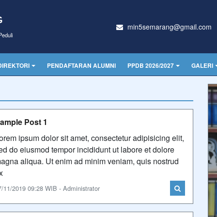
G
min5semarang@gmail.com
eduli
DIREKTORI
PENDAFTARAN ALUMNI
PPDB 2026/2027
GALERI
ample Post 1
orem ipsum dolor sit amet, consectetur adipisicing elit,
ed do eiusmod tempor incididunt ut labore et dolore
agna aliqua. Ut enim ad minim veniam, quis nostrud
x
7/11/2019 09:28 WIB - Administrator