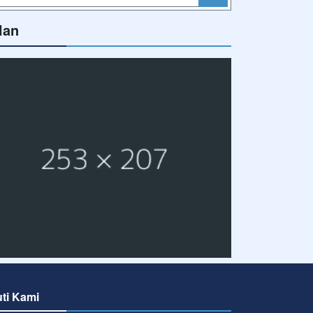
lan
uti Kami