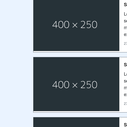
S
L
s
m
e
2
S
L
s
m
e
2
S