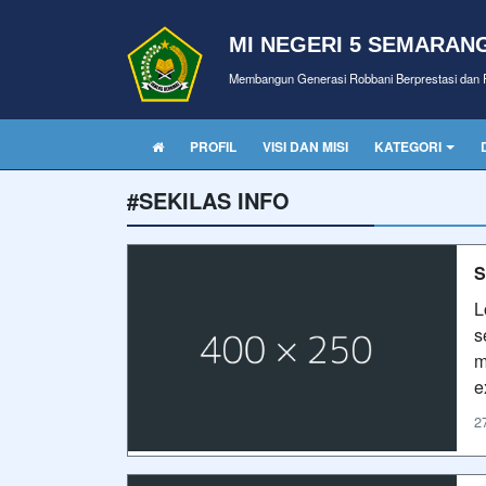
MI NEGERI 5 SEMARAN
Membangun Generasi Robbani Berprestasi dan P
PROFIL
VISI DAN MISI
KATEGORI
#SEKILAS INFO
S
L
s
m
e
2