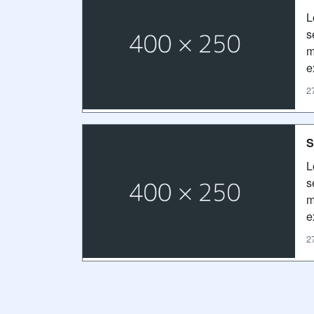
L
s
m
e
2
S
L
s
m
e
2